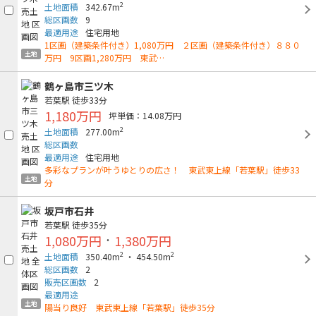
2
土地面積
342.67m
総区画数
9
最適用途
住宅用地
1区画（建築条件付き）1,080万円 ２区画（建築条件付き）８８０
土地
万円 9区画1,280万円 東武…
鶴ヶ島市三ツ木
若葉駅
徒歩33分
1,180万円
坪単価：14.08万円
2
土地面積
277.00m
総区画数
最適用途
住宅用地
多彩なプランが叶うゆとりの広さ！ 東武東上線「若葉駅」徒歩33
土地
分
坂戸市石井
若葉駅
徒歩35分
1,080万円
1,380万円
・
2
2
土地面積
350.40m
・ 454.50m
総区画数
2
販売区画数
2
最適用途
土地
陽当り良好 東武東上線「若葉駅」徒歩35分