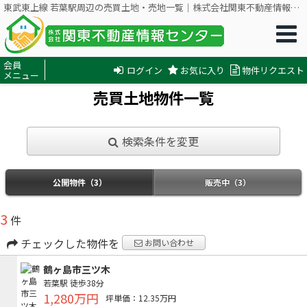
東武東上線 若葉駅周辺の売買土地・売地一覧｜株式会社関東不動産情報センター
会員
ログイン
お気に入り
物件リクエスト
メニュー
売買土地物件一覧
検索条件を変更
公開物件（3）
販売中（3）
3
件
チェックした物件を
お問い合わせ
鶴ヶ島市三ツ木
若葉駅
徒歩38分
1,280万円
坪単価：12.35万円