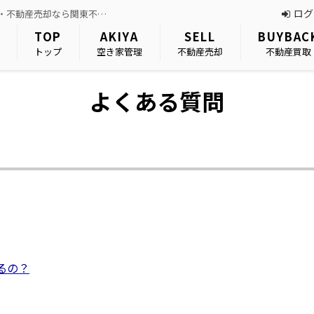
ログ
よくある質問｜坂戸市・東村山市を中心に関東一円対応｜空き家現況買取・不動産売却なら関東不動産情報センター
TOP
AKIYA
SELL
BUYBAC
トップ
空き家管理
不動産売却
不動産買取
よくある質問
るの？