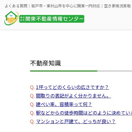
不動産知識
Q.
1坪ってどのくらいの広さですか？
Q.
間取りの表記がよく分かりません。
Q.
建ぺい率、容積率って何？
Q.
駅などからの徒歩時間はどのように決めてい
Q.
マンションと戸建て、どっちが良い？