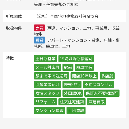
管理・任意売却のご相談
所属団体
（公社）全国宅地建物取引保証協会
取扱物件
売買
戸建、マンション、土地、事業用、収益
物件
賃貸
アパート・マンション・貸家、店舗・事
務所、駐車場、土地
特徴
土日も営業
19時以降も接客可
メール対応可
駅前
駐車場有
駅まで車で送迎可
開店10年以上
多店舗
引越業者紹介
競売代行
不動産コンサル
女性スタッフ
外国語OK
保証人不要相談可
リフォーム
注文住宅建築
戸建買取
マンション買取
土地買取