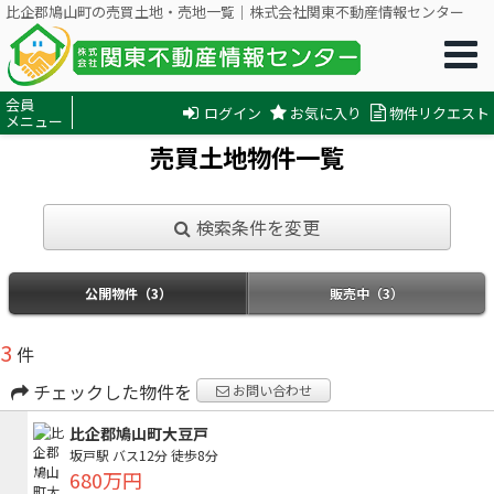
比企郡鳩山町の売買土地・売地一覧｜株式会社関東不動産情報センター
会員
ログイン
お気に入り
物件リクエスト
メニュー
売買土地物件一覧
検索条件を変更
公開物件（3）
販売中（3）
3
件
チェックした物件を
お問い合わせ
比企郡鳩山町大豆戸
坂戸駅
バス12分
徒歩8分
680万円