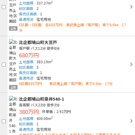
2
土地面積
337.27m
総区画数
2
販売区画数
1
最適用途
住宅用地
E区画・D区画 各680万円 東武東上線「坂戸駅」車で6.6㎞ 17
土地
分
比企郡鳩山町大豆戸
坂戸駅
バス12分
徒歩8分
680万円
2
土地面積
383.19m
総区画数
5
販売区画数
1
最適用途
住宅用地
A区画680万円 東武東上線「坂戸駅」車で6.6㎞ 17分
土地
比企郡鳩山町泉井540-1
高坂駅
バス23分
徒歩3分
380万円
坪単価：2.92万円
2
土地面積
430.00m
総区画数
1
最適用途
住宅用地
土地の広さが１３０坪と大きくお好きな設計にて建築できます。