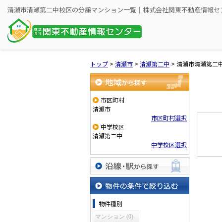
清瀬市清瀬第二中校区の分譲マンション一覧｜株式会社関東不動産情報セ
トップ
>
清瀬市
>
清瀬第二中
>
清瀬市清瀬第二
地域から探す
市区町村
清瀬市
市区町村選択
中学校区
清瀬第二中
中学校区選択
沿線・駅から探す
物件の条件で絞り込む
物件種別
マンション (0)