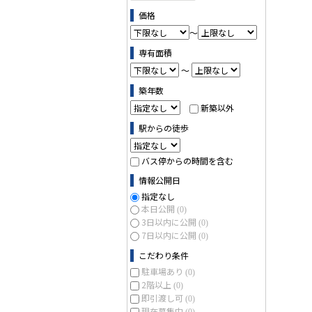
価格
～
専有面積
～
築年数
新築以外
駅からの徒歩
バス停からの時間を含む
情報公開日
指定なし
本日公開
(0)
3日以内に公開
(0)
7日以内に公開
(0)
こだわり条件
駐車場あり
(0)
2階以上
(0)
即引渡し可
(0)
現在募集中