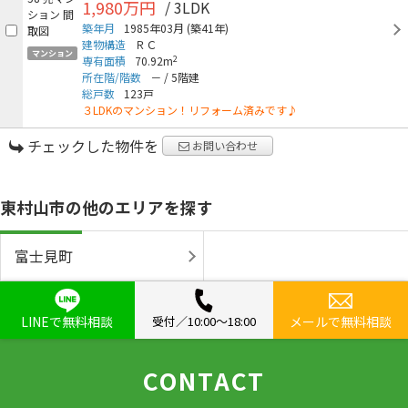
1,980万円
/ 3LDK
築年月
1985年03月
(築41年)
建物構造
ＲＣ
マンション
2
専有面積
70.92m
所在階/階数
－
/
5階建
総戸数
123戸
３LDKのマンション！リフォーム済みです♪
チェックした物件を
お問い合わせ
東村山市の他のエリアを探す
富士見町
LINEで無料相談
受付／10:00〜18:00
メールで無料相談
CONTACT