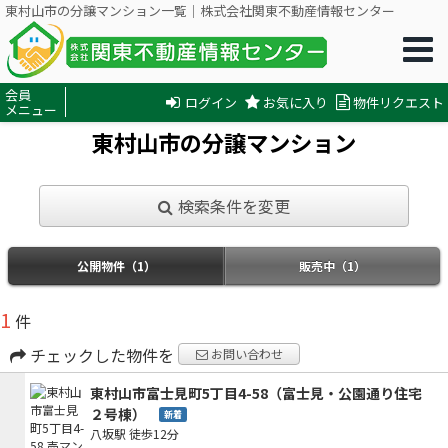
東村山市の分譲マンション一覧｜株式会社関東不動産情報センター
会員
ログイン
お気に入り
物件リクエスト
メニュー
東村山市の分譲マンション
検索条件を変更
公開物件（1）
販売中（1）
1
件
チェックした物件を
お問い合わせ
東村山市富士見町5丁目4-58（富士見・公園通り住宅
２号棟）
新着
八坂駅
徒歩12分