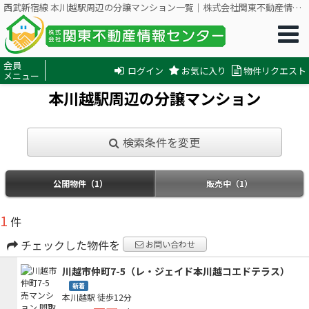
西武新宿線 本川越駅周辺の分譲マンション一覧｜株式会社関東不動産情報センター
会員
ログイン
お気に入り
物件リクエスト
メニュー
本川越駅周辺の分譲マンション
検索条件を変更
公開物件（1）
販売中（1）
1
件
チェックした物件を
お問い合わせ
川越市仲町7-5（レ・ジェイド本川越コエドテラス）
新着
本川越駅
徒歩12分