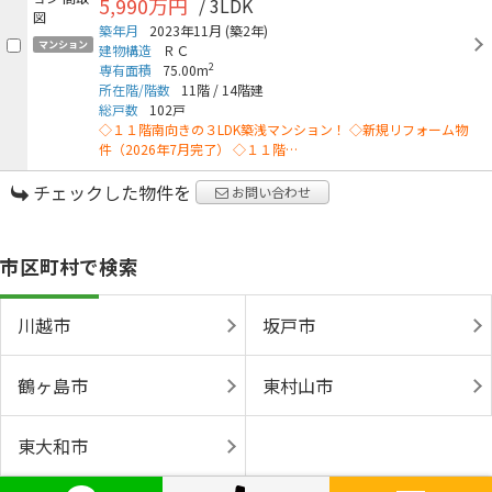
5,990万円
/ 3LDK
築年月
2023年11月
(築2年)
マンション
建物構造
ＲＣ
2
専有面積
75.00m
所在階/階数
11階
/
14階建
総戸数
102戸
◇１１階南向きの３LDK築浅マンション！ ◇新規リフォーム物
件（2026年7月完了） ◇１１階…
チェックした物件を
お問い合わせ
市区町村で検索
川越市
坂戸市
鶴ヶ島市
東村山市
東大和市