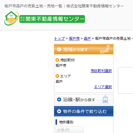
坂戸市森戸の売買土地・売地一覧｜株式会社関東不動産情報センター
トップ
>
坂戸市
>
森戸
>
坂戸市森戸の売買土地
地域から探す
市区町村
坂戸市
市区町村選択
エリア
森戸
エリア選択
沿線・駅から探す
物件の条件で絞り込む
物件種別
土地 (0)