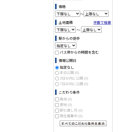
価格
～
土地面積
坪数で検索
～
駅からの徒歩
バス停からの時間を含む
情報公開日
指定なし
本日公開
(0)
3日以内に公開
(0)
7日以内に公開
(0)
こだわり条件
角地
(0)
更地
(0)
即引渡し可
(0)
現在募集中
(0)
すべてのこだわり条件を見る