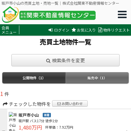
坂戸市小山の売買土地・売地一覧｜株式会社関東不動産情報センター
会員
ログイン
お気に入り
物件リクエスト
メニュー
売買土地物件一覧
検索条件を変更
公開物件（1）
販売中（1）
1
件
チェックした物件を
お問い合わせ
坂戸市小山
新着
坂戸駅
バス17分
徒歩1分
1,480万円
坪単価：7.92万円