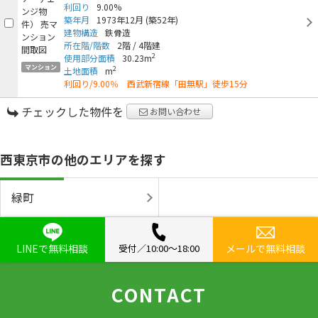
利回り
9.00%
築年月
1973年12月
(築52年)
建物構造
鉄骨造
所在階/階数
2階
/
4階建
2
使用部分面積
30.23m
マンション
2
土地面積
m
利回り/9.00％ 西武新宿線「田無駅」徒歩15分
チェックした物件を
お問い合わせ
西東京市の他のエリアを探す
緑町
LINEで無料相談
受付／10:00〜18:00
メールで無料相談
CONTACT