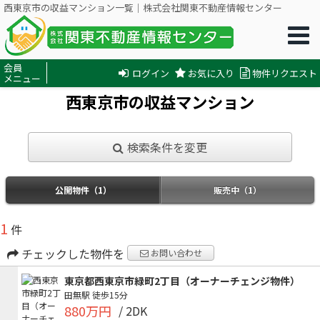
西東京市の収益マンション一覧｜株式会社関東不動産情報センター
会員
ログイン
お気に入り
物件リクエスト
メニュー
西東京市の収益マンション
検索条件を変更
公開物件（1）
販売中（1）
1
件
チェックした物件を
お問い合わせ
東京都西東京市緑町2丁目（オーナーチェンジ物件）
田無駅
徒歩15分
880万円
/ 2DK