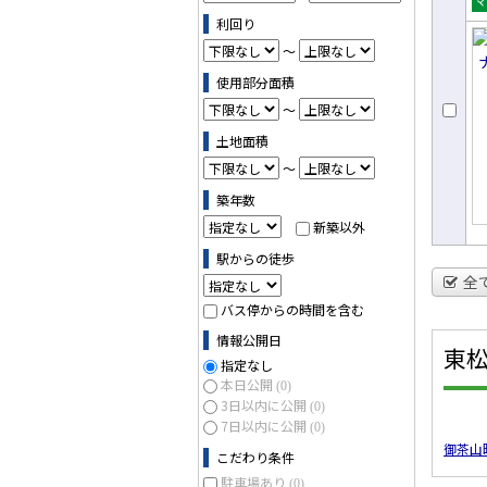
売
利回り
ョ
～
使用部分面積
～
土地面積
～
築年数
新築以外
駅からの徒歩
全
バス停からの時間を含む
情報公開日
東
指定なし
本日公開
(0)
3日以内に公開
(0)
7日以内に公開
(0)
御茶山
こだわり条件
駐車場あり
(0)