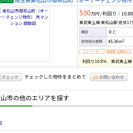
埼玉県東松山市御茶山町（オーナーチェンジ物件
マンシ
530
ン
利回り：10.8
万円
/
東武東上線 東松山駅
徒歩17
ＲＣ
構造
2
45.36m
使用部分面積
利回り10.8％ 東武東上
チェックした物件をまとめて
てチェック
お問い合わせ
松山市の他のエリアを探す
町