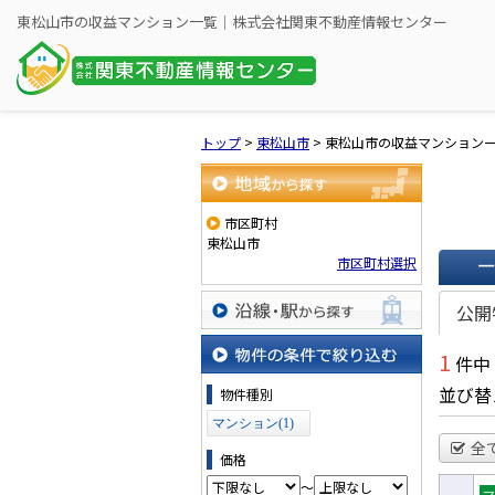
東松山市の収益マンション一覧｜株式会社関東不動産情報センター
トップ
>
東松山市
>
東松山市の収益マンション
地域から探す
市区町村
東松山市
市区町村選択
一覧で
公開
沿線・駅から探す
1
件中
物件の条件で絞り込む
並び替
物件種別
マンション(1)
全
価格
～