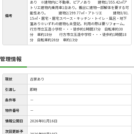
あり ※建物内に不動車、ピアノあり 建物1/355.42㎡ア
トリエ建物内乗用車1台あり。搬出に建物一部解体を要する可
能性あり。 建物2/299.77㎡・アトリエ 建物3/81.
備考
15㎡・居宅・居宅スペース・キッチン・トイレ・風呂・地下
室あり※いずれの建物も未登記。利用の際は要リフォーム。
行方市立玉造小学校・・・徒歩約1時間37分 自転車約30
分 車約18分 行方市立玉造中学校・・・徒歩約1時間18
分 自転車約26分 車約13分
管理情報
現状
古家あり
引渡し
即時
条件等
－
物件番号
－
情報公開日
2026年01月16日
次回更新予
2026年08月18日