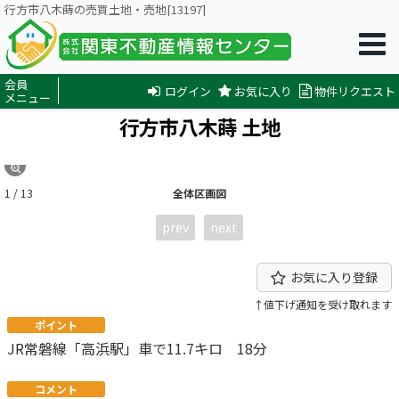
行方市八木蒔の売買土地・売地[13197]
会員
ログイン
お気に入り
物件リクエスト
メニュー
行方市八木蒔 土地
1 / 13
全体区画図
prev
next
お気に入り登録
↑値下げ通知を受け取れます
ポイント
JR常磐線「高浜駅」車で11.7キロ 18分
コメント