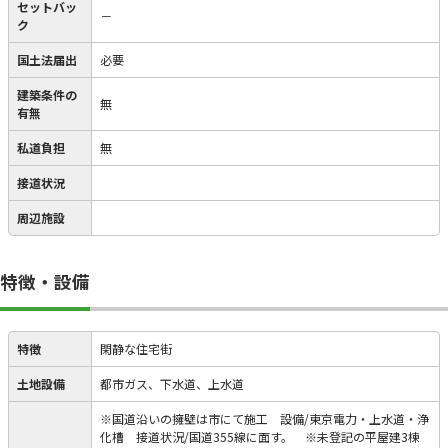
セットバッ
－
ク
国土法届出
必要
建築条件の
無
有無
私道負担
無
接道状況
周辺施設
特徴・設備
特徴
閑静な住宅街
土地設備
都市ガス、下水道、上水道
※国道沿いの擁壁は市にて施工 設備/東京電力・上水道・浄
化槽 接道状況/国道355線に面す。 ※未登記の平屋建3棟