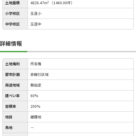
2
土地面積
4826.47m
（1460.00坪）
小学校区
玉造小
中学校区
玉造中
詳細情報
土地権利
所有権
都市計画
非線引区域
用途地域
無指定
建ぺい率
60%
容積率
200%
地目
雑種地
角地
－