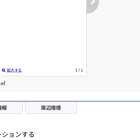
拡大する
1
/ 1
2㎡
情報
周辺環境
ーションする