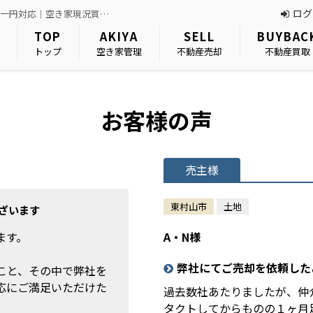
ログ
お客様の声（A・N様・東村山市・土地）｜坂戸市・東村山市を中心に関東一円対応｜空き家現況買取・不動産売却なら関東不動産情報センター
TOP
AKIYA
SELL
BUYBAC
トップ
空き家管理
不動産売却
不動産買取
お客様の声
売主様
東村山市
土地
ざいます
ます。
A・N様
弊社にてご売却を依頼した
こと、その中で弊社を
応にご満足いただけた
過去数社あたりましたが、仲
タクトしてからものの１ヶ月